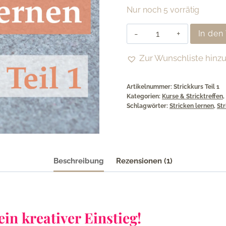
Nur noch 5 vorrätig
Stricken
In den
lernen
leicht
Zur Wunschliste hinz
gemacht
Menge
Artikelnummer:
Strickkurs Teil 1
Kategorien:
Kurse & Stricktreffen
,
Schlagwörter:
Stricken lernen
,
Str
Beschreibung
Rezensionen (1)
in kreativer Einstieg!