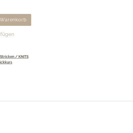
 Warenkorb
ufügen
Stricken / KNITS
ickkurs