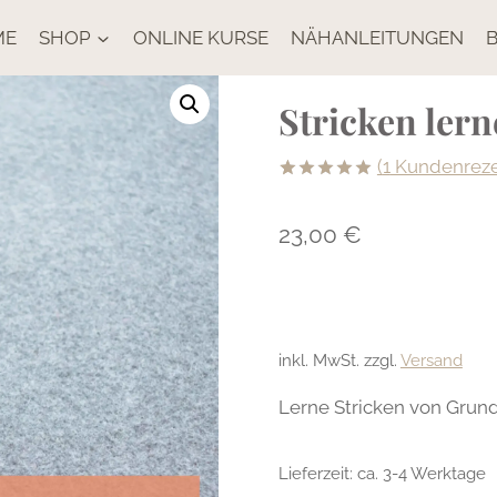
ME
SHOP
ONLINE KURSE
NÄHANLEITUNGEN
Stricken lern
(
1
Kundenreze
Bewertet
1
mit
5.00
23,00
€
von 5,
basierend
auf
Kundenbewertung
inkl. MwSt.
zzgl.
Versand
Lerne Stricken von Grund 
Lieferzeit:
ca. 3-4 Werktage