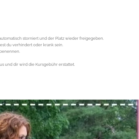
utomatisch storniert und der Platz wieder freigegeben.
test du verhindert oder krank sein.
 benennen.
us und dir wird die Kursgebühr erstattet.